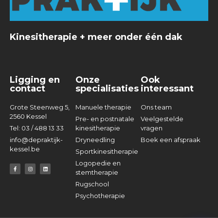
Kinesitherapie + meer onder één dak
Ligging en
Onze
Ook
contact
specialisaties
interessant
Grote Steenweg 5,
Manuele therapie
Ons team
2560 Kessel
Pre- en postnatale
Veelgestelde
Tel: 03 / 488 13 33
kinesitherapie
vragen
info@depraktijk-
Dryneedling
Boek een afspraak
kessel.be
Sportkinesitherapie
Logopedie en
stemtherapie
Rugschool
Psychotherapie